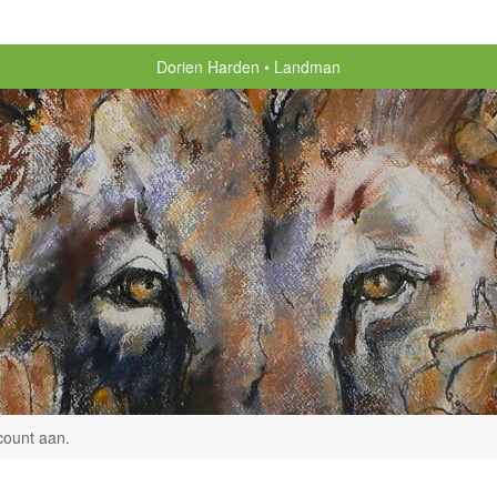
Dorien Harden
Landman
count aan
.